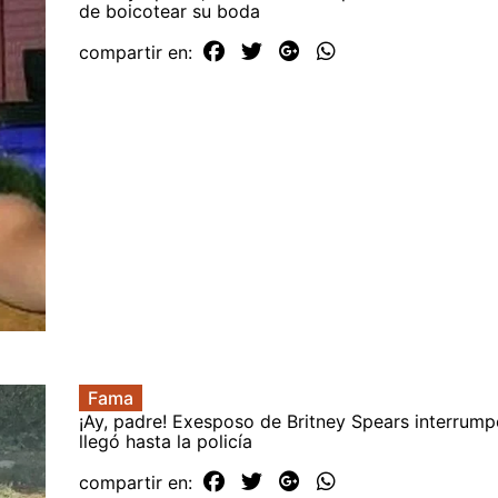
de boicotear su boda
compartir en:
Fama
¡Ay, padre! Exesposo de Britney Spears interrump
llegó hasta la policía
compartir en: