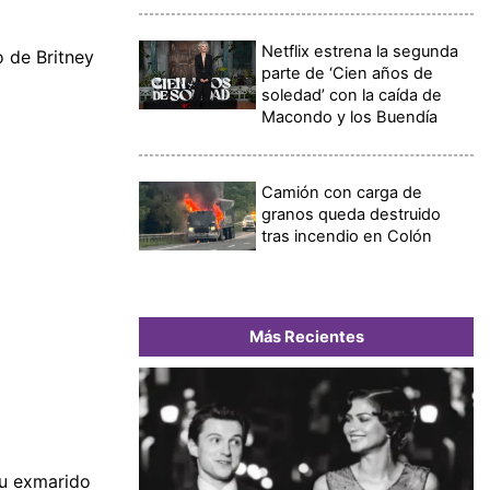
Netflix estrena la segunda
o de Britney
parte de ‘Cien años de
soledad’ con la caída de
Macondo y los Buendía
Camión con carga de
granos queda destruido
tras incendio en Colón
Más Recientes
su exmarido