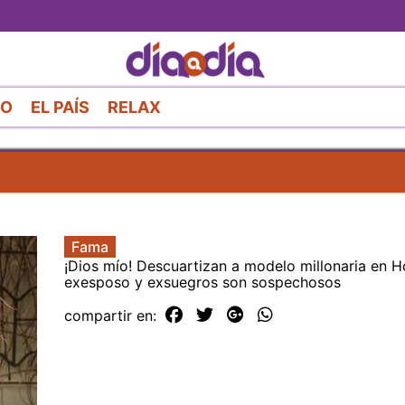
Pasar
al
contenido
principal
RO
EL PAÍS
RELAX
Fama
¡Dios mío! Descuartizan a modelo millonaria en 
exesposo y exsuegros son sospechosos
compartir en: