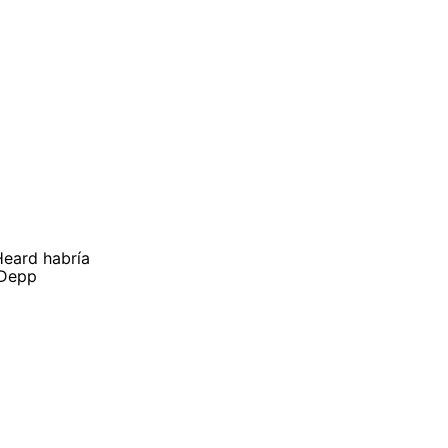
Heard habría
 Depp