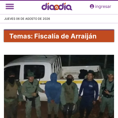
Pasar
ingresar
al
contenido
JUEVES 06 DE AGOSTO DE 2026
principal
Temas: Fiscalía de Arraiján