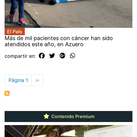
El País
Más de mil pacientes con cáncer han sido
atendidos este año, en Azuero
compartir en:
Paginación
Página 1
Siguiente
››
página
Contenido Premium