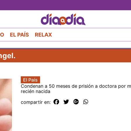
Pasar
al
contenido
principal
RO
EL PAÍS
RELAX
ngel.
El País
Condenan a 50 meses de prisión a doctora por m
recién nacida
compartir en: