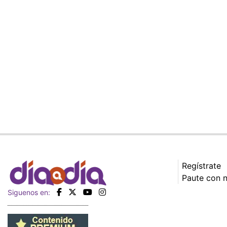
Regístrate
Paute con 
Siguenos en: