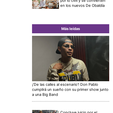
por lo civil y se convierten
en los nuevos De Obaldía
Más leídas
¡'De las calles al escenario'! Don Pablo
cumplirá un sueño con su primer show junto
a una Big Band
Concluye juicio por el