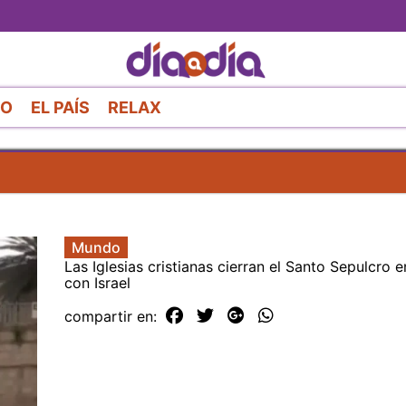
Pasar
al
contenido
principal
RO
EL PAÍS
RELAX
Mundo
Las Iglesias cristianas cierran el Santo Sepulcro e
con Israel
compartir en: