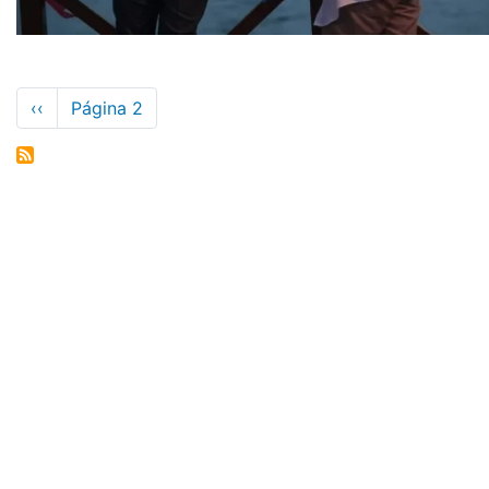
Paginación
Página
‹‹
Página 2
anterior