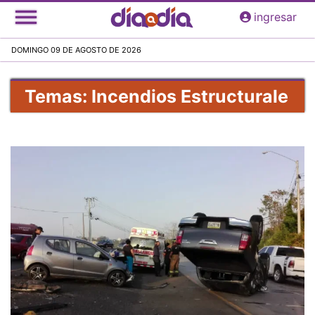
Pasar
ingresar
al
contenido
DOMINGO 09 DE AGOSTO DE 2026
principal
Temas: Incendios Estructurale