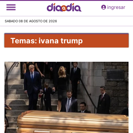
Pasar
ingresar
al
contenido
SABADO 08 DE AGOSTO DE 2026
principal
Temas: ivana trump