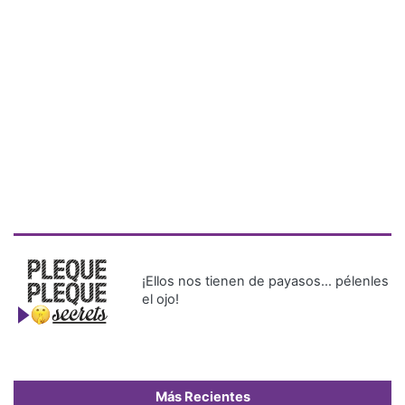
¡Ellos nos tienen de payasos… pélenles
el ojo!
Más Recientes