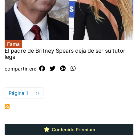
Fama
El padre de Britney Spears deja de ser su tutor
legal
compartir en:
Paginación
Página 1
Siguiente
››
página
Contenido Premium