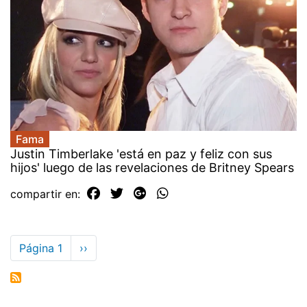
Fama
Justin Timberlake 'está en paz y feliz con sus
hijos' luego de las revelaciones de Britney Spears
compartir en:
Paginación
Página 1
Siguiente
››
página