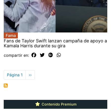
Fama
Fans de Taylor Swift lanzan campaña de apoyo a
Kamala Harris durante su gira
compartir en:
Paginación
Página 1
Siguiente
››
página
Contenido Premium