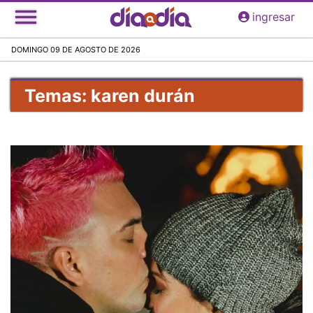
Pasar
ingresar
al
contenido
DOMINGO 09 DE AGOSTO DE 2026
principal
Temas: karen durán