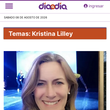
Pasar
ingresar
al
contenido
SABADO 08 DE AGOSTO DE 2026
principal
Temas: Kristina Lilley