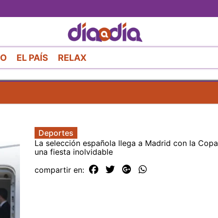
Pasar
al
contenido
principal
RO
EL PAÍS
RELAX
Deportes
La selección española llega a Madrid con la Copa 
una fiesta inolvidable
compartir en: