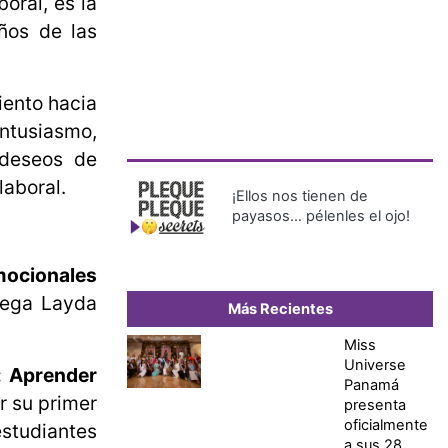
oral, es la
eños de las
iento hacia
entusiasmo,
 deseos de
laboral.
¡Ellos nos tienen de
payasos… pélenles el ojo!
ocionales
rega Layda
Más Recientes
Miss
Universe
: Aprender
Panamá
r su primer
presenta
oficialmente
studiantes
a sus 28