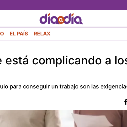
Pasar
al
contenido
principal
RO
EL PAÍS
RELAX
e está complicando a lo
culo para conseguir un trabajo son las exigenci