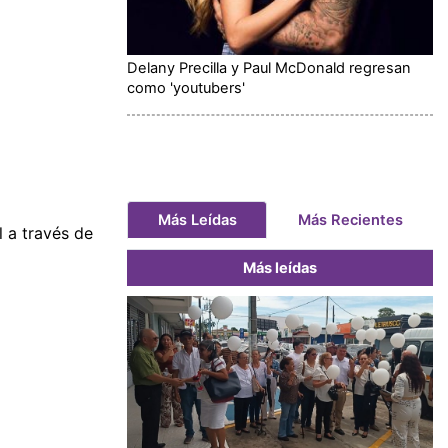
Delany Precilla y Paul McDonald regresan
como 'youtubers'
Más Leídas
Más Recientes
 a través de
Más leídas