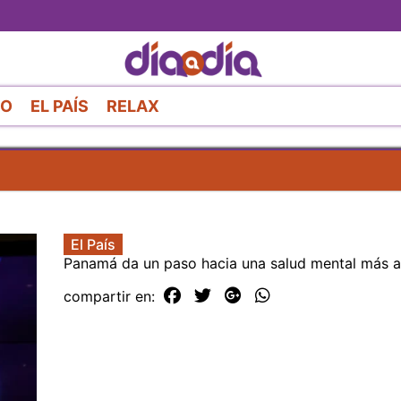
Pasar
al
contenido
principal
RO
EL PAÍS
RELAX
El País
Panamá da un paso hacia una salud mental más a
compartir en: