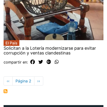
El País
Solicitan a la Lotería modernizarse para evitar
corrupción y ventas clandestinas
compartir en:
Paginación
Página
‹‹
Página 2
Siguiente
››
anterior
página