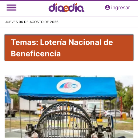
Pasar
ingresar
al
contenido
JUEVES 06 DE AGOSTO DE 2026
principal
Temas: Lotería Nacional de
Beneficencia