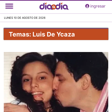
Pasar
ingresar
al
contenido
LUNES 10 DE AGOSTO DE 2026
principal
Temas: Luis De Ycaza