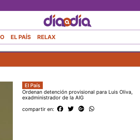
Pasar
al
contenido
principal
RO
EL PAÍS
RELAX
El País
Ordenan detención provisional para Luis Oliva,
exadministrador de la AIG
compartir en: