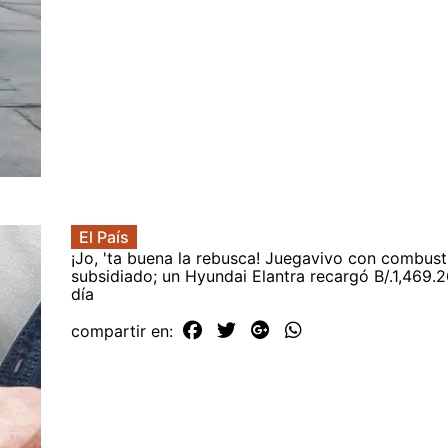
El País
¡Jo, 'ta buena la rebusca! Juegavivo con combust
subsidiado; un Hyundai Elantra recargó B/.1,469.2
día
compartir en: