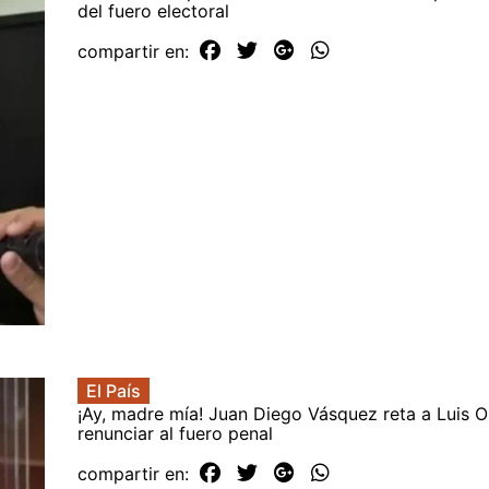
del fuero electoral
compartir en:
El País
¡Ay, madre mía! Juan Diego Vásquez reta a Luis O
renunciar al fuero penal
compartir en: