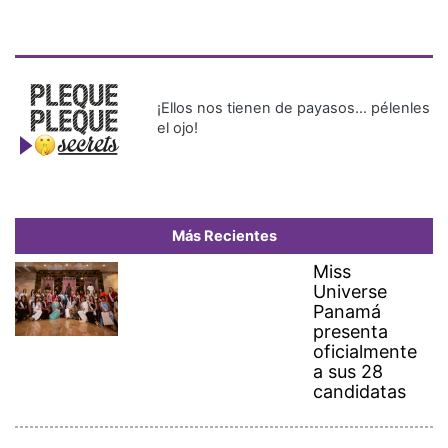
¡Ellos nos tienen de payasos… pélenles
el ojo!
Más Recientes
Miss
Universe
Panamá
presenta
oficialmente
a sus 28
candidatas