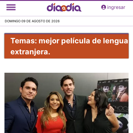
Pasar
ingresar
al
contenido
DOMINGO 09 DE AGOSTO DE 2026
principal
Temas: mejor película de lengua
extranjera.