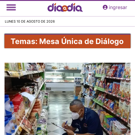
Pasar
ingresar
al
contenido
LUNES 10 DE AGOSTO DE 2026
principal
Temas: Mesa Única de Diálogo