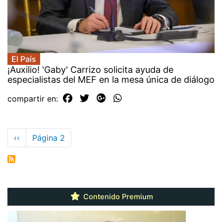
El País
¡Auxilio! 'Gaby' Carrizo solicita ayuda de
especialistas del MEF en la mesa única de diálogo
compartir en:
Paginación
Página
‹‹
Página 2
anterior
Contenido Premium