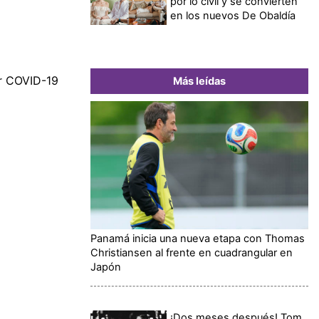
por lo civil y se convierten
en los nuevos De Obaldía
r COVID-19
Más leídas
Panamá inicia una nueva etapa con Thomas
Christiansen al frente en cuadrangular en
Japón
¡Dos meses después! Tom