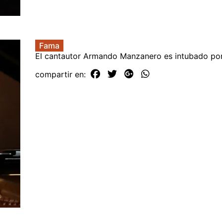
Fama
El cantautor Armando Manzanero es intubado po
compartir en: