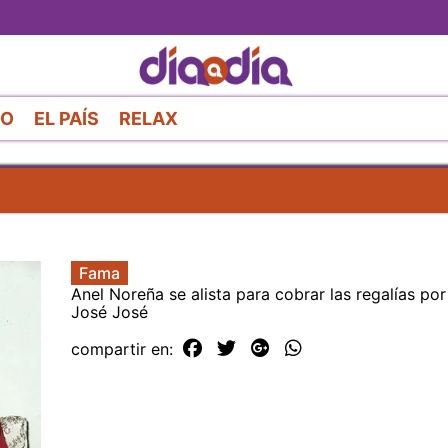
Pasar
al
contenido
principal
RO
EL PAÍS
RELAX
Fama
Anel Noreña se alista para cobrar las regalías po
José José
compartir en: