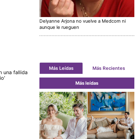
Delyanne Arjona no vuelve a Medcom ni
aunque le rueguen
Más Leídas
Más Recientes
n una fallida
io'
Más leídas