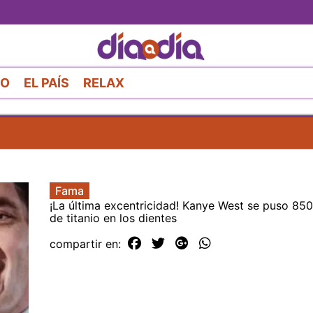
Pasar
al
contenido
principal
RO
EL PAÍS
RELAX
Fama
¡La última excentricidad! Kanye West se puso 850
de titanio en los dientes
compartir en: