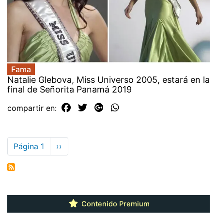
Fama
Natalie Glebova, Miss Universo 2005, estará en la
final de Señorita Panamá 2019
compartir en:
Paginación
Página 1
Siguiente
››
página
Contenido Premium