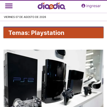
Pasar
ingresar
al
contenido
VIERNES 07 DE AGOSTO DE 2026
principal
Temas: Playstation