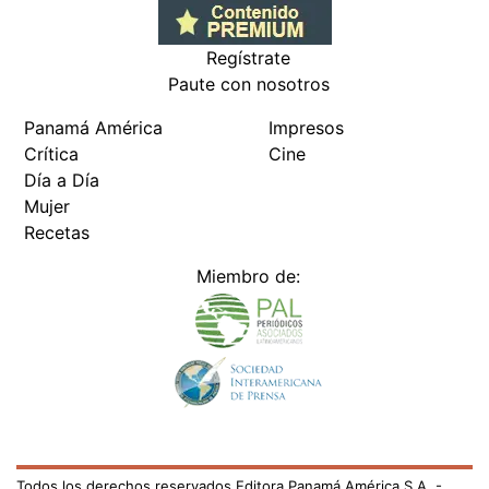
Regístrate
Paute con nosotros
Panamá América
Impresos
Crítica
Cine
Día a Día
Mujer
Recetas
Miembro de:
Todos los derechos reservados Editora Panamá América S.A. -