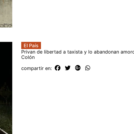
El País
Privan de libertad a taxista y lo abandonan amo
Colón
compartir en: