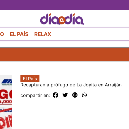
Pasar
al
contenido
principal
RO
EL PAÍS
RELAX
El País
Recapturan a prófugo de La Joyita en Arraiján
compartir en: