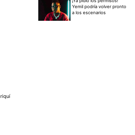
¡Ya pidió los permisos!
Yemil podría volver pronto
a los escenarios
riquí