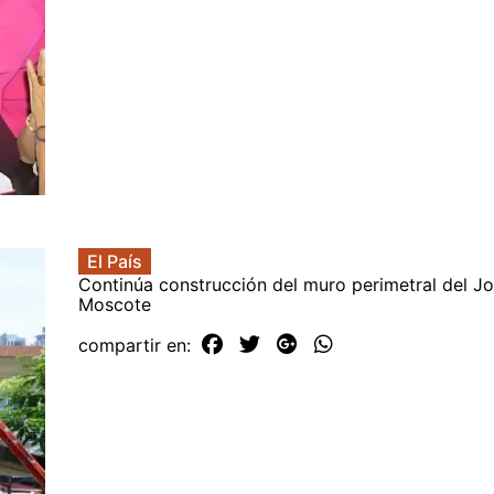
El País
Continúa construcción del muro perimetral del J
Moscote
compartir en: