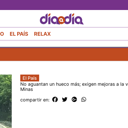
Pasar
al
contenido
principal
RO
EL PAÍS
RELAX
El País
No aguantan un hueco más; exigen mejoras a la v
Minas
compartir en: