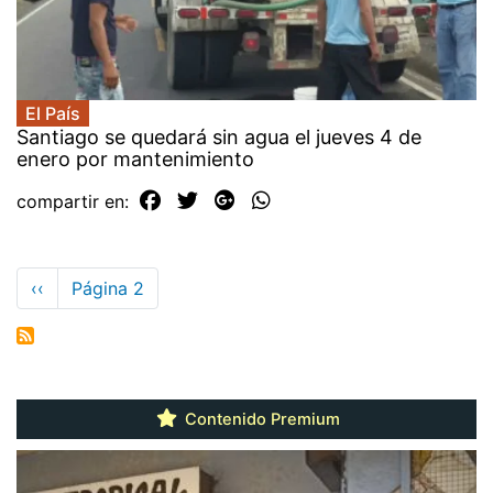
El País
Santiago se quedará sin agua el jueves 4 de
enero por mantenimiento
compartir en:
Paginación
Página
‹‹
Página 2
anterior
Contenido Premium