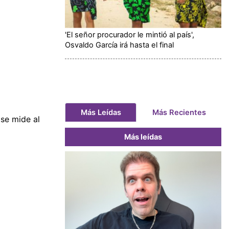
'El señor procurador le mintió al país',
Osvaldo García irá hasta el final
Más Leídas
Más Recientes
 se mide al
Más leídas