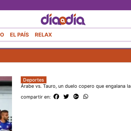
Pasar
al
contenido
principal
RO
EL PAÍS
RELAX
Deportes
Árabe vs. Tauro, un duelo copero que engalana la
compartir en: