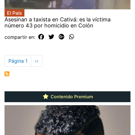
El País
Asesinan a taxista en Cativá: es la víctima
número 43 por homicidio en Colón
compartir en:
Paginación
Página 1
Siguiente
››
página
Contenido Premium