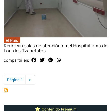
El País
Reubican salas de atención en el Hospital Irma de
Lourdes Tzanetatos
compartir en:
Paginación
Página 1
Siguiente
››
página
Contenido Premium