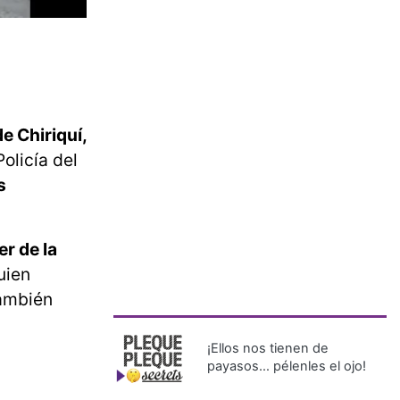
e Chiriquí,
olicía del
s
er de la
uien
también
¡Ellos nos tienen de
payasos… pélenles el ojo!