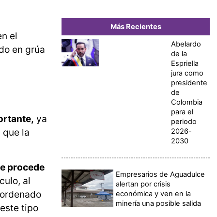
Más Recientes
en el
Abelardo
ado en grúa
de la
Espriella
jura como
presidente
de
Colombia
para el
ortante,
ya
periodo
 que la
2026-
2030
e procede
Empresarios de Aguadulce
culo, al
alertan por crisis
esordenado
económica y ven en la
minería una posible salida
este tipo