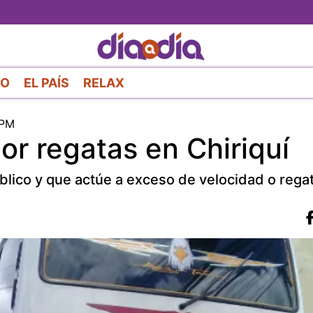
Pasar
al
contenido
principal
RO
EL PAÍS
RELAX
 PM
or regatas en Chiriquí
blico y que actúe a exceso de velocidad o rega