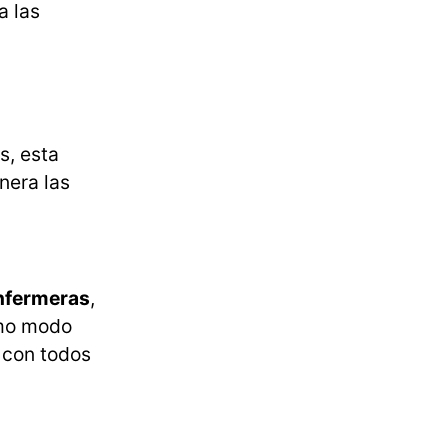
a las
s, esta
nera las
nfermeras
,
smo modo
 con todos