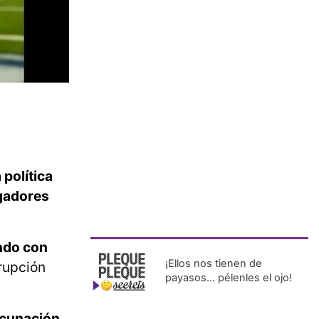
 política
gadores
do con
¡Ellos nos tienen de
rupción
payasos… pélenles el ojo!
acunación