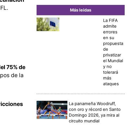
NFL.
Más leídas
La FIFA
admite
errores
en su
propuesta
de
privatizar
el Mundial
del 75% de
y no
tolerará
pos de la
más
ataques
ricciones
La panameña Woodruff,
con oro y récord en Santo
Domingo 2026, ya mira al
circuito mundial