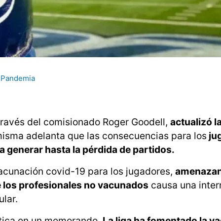
Pandemia
través del comisionado Roger Goodell,
actualizó la
 misma adelanta que las consecuencias para los
ju
 generar hasta la pérdida de partidos.
acunación covid-19 para los jugadores,
amenazan
re los profesionales no vacunados
causa una inter
ular.
lítica en un memorando.
La liga ha fomentado la v