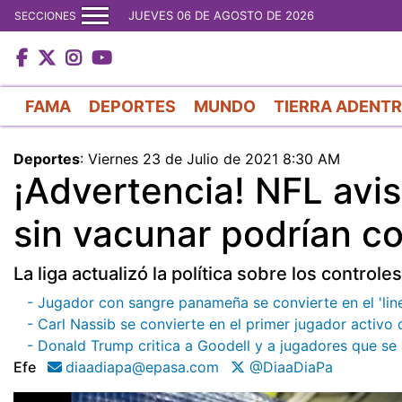
JUEVES 06 DE AGOSTO DE 2026
SECCIONES
FAMA
DEPORTES
MUNDO
TIERRA ADENT
Deportes
:
Viernes 23 de Julio de 2021 8:30 AM
¡Advertencia! NFL avi
sin vacunar podrían co
La liga actualizó la política sobre los controle
- Jugador con sangre panameña se convierte en el 'lin
- Carl Nassib se convierte en el primer jugador activ
- Donald Trump critica a Goodell y a jugadores que se 
Efe
diaadiapa@epasa.com
@DiaaDiaPa