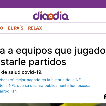
Pasar
al
contenido
principal
RO
EL PAÍS
RELAX
sa a equipos que jugado
starle partidos
s de salud covid-19.
ebacker' mejor pagado en la historia de la NFL
o de la NFL que se declara públicamente homosexual
arrodillan