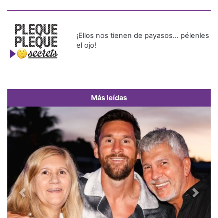
¡Ellos nos tienen de payasos… pélenles
el ojo!
Más leídas
Previous
Next