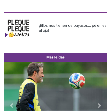
¡Ellos nos tienen de payasos… pélenles
el ojo!
Más leídas
Previous
Next