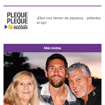
¡Ellos nos tienen de payasos… pélenles
el ojo!
Más leídas
Previous
Next