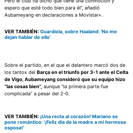
Pero el club ha dicho que tiene una conmoción y
espero que esté todo bien para él”, añadió
Aubameyang en declaraciones a Movistar+.
VER TAMBIÉN:
Guardiola, sobre Haaland: 'No me
dejan hablar de ello'
Sobre el partido, en el que el delantero marcó dos de
los tantox del
Barça en el triunfo por 3-1 ante el Celta
de Vigo, Aubameyang consideró que su equipo hizo
“las cosas bien”,
aunque “la primera parte fue
complicada” a pesar del 2-0.
VER TAMBIÉN:
¡Una recta al corazón! Mariano se
pone romántico: '¡Feliz día de la madre a mi hermosa
esposa!'