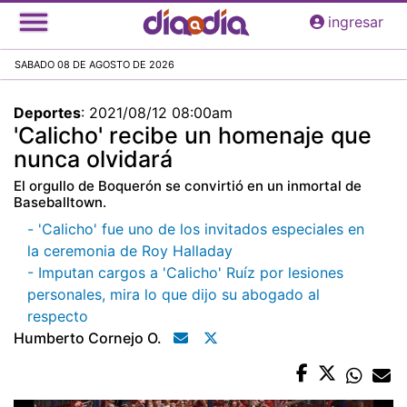
Pasar
ingresar
al
contenido
SABADO 08 DE AGOSTO DE 2026
principal
Deportes
:
2021/08/12 08:00am
'Calicho' recibe un homenaje que
nunca olvidará
El orgullo de Boquerón se convirtió en un inmortal de
Baseballtown.
- 'Calicho' fue uno de los invitados especiales en
la ceremonia de Roy Halladay
- Imputan cargos a 'Calicho' Ruíz por lesiones
personales, mira lo que dijo su abogado al
respecto
Humberto Cornejo O.