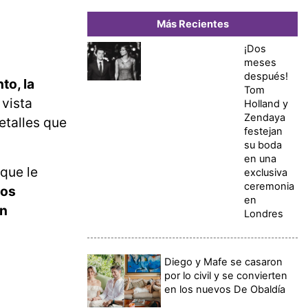
Más Recientes
¡Dos
meses
después!
to, la
Tom
 vista
Holland y
Zendaya
etalles que
festejan
su boda
en una
 que le
exclusiva
ceremonia
tos
en
on
Londres
Diego y Mafe se casaron
por lo civil y se convierten
en los nuevos De Obaldía