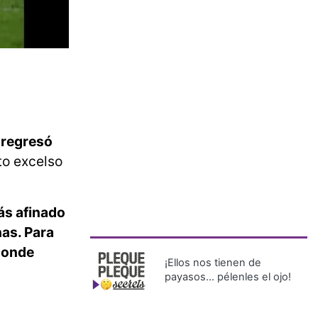
, regresó
to excelso
s afinado
nas. Para
 donde
¡Ellos nos tienen de
payasos… pélenles el ojo!