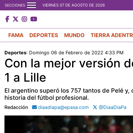
VIERNES 07 DE AGOSTO DE 2026
SECCIONES
FAMA
DEPORTES
MUNDO
TIERRA ADENT
Deportes
:
Domingo 06 de Febrero de 2022 4:33 PM
Con la mejor versión d
1 a Lille
El argentino superó los 757 tantos de Pelé y,
historia del fútbol profesional.
Redacción
diaadiapa@epasa.com
@DiaaDiaPa