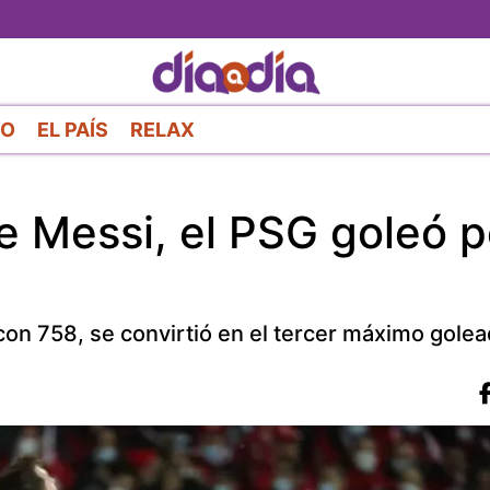
Pasar
al
contenido
principal
RO
EL PAÍS
RELAX
e Messi, el PSG goleó p
 con 758, se convirtió en el tercer máximo golea