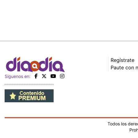
Regístrate
Paute con 
Siguenos en:
Todos los der
Proh