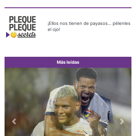
¡Ellos nos tienen de payasos… pélenles
el ojo!
Más leídas
Previous
Next