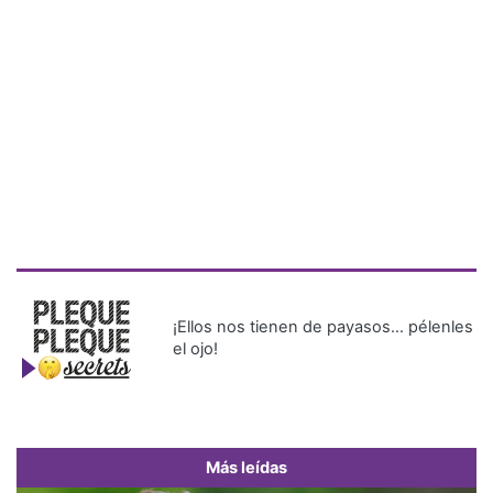
¡Ellos nos tienen de payasos… pélenles
el ojo!
Más leídas