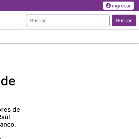
ingresar
Buscar
 de
bres de
Raúl
lanco.