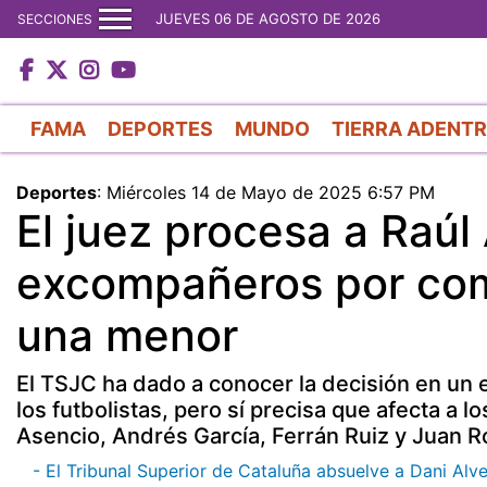
JUEVES 06 DE AGOSTO DE 2026
SECCIONES
FAMA
DEPORTES
MUNDO
TIERRA ADENT
Deportes
:
Miércoles 14 de Mayo de 2025 6:57 PM
El juez procesa a Raúl
excompañeros por com
una menor
El TSJC ha dado a conocer la decisión en u
los futbolistas, pero sí precisa que afecta a l
Asencio, Andrés García, Ferrán Ruiz y Juan Ro
- El Tribunal Superior de Cataluña absuelve a Dani Alve