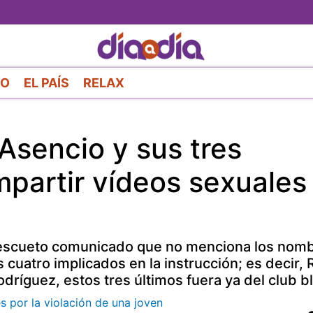
Pasar
al
contenido
principal
RO
EL PAÍS
RELAX
 Asencio y sus tres
partir vídeos sexuales
n escueto comunicado que no menciona los nom
os cuatro implicados en la instrucción; es decir, 
dríguez, estos tres últimos fuera ya del club b
s por la violación de una joven