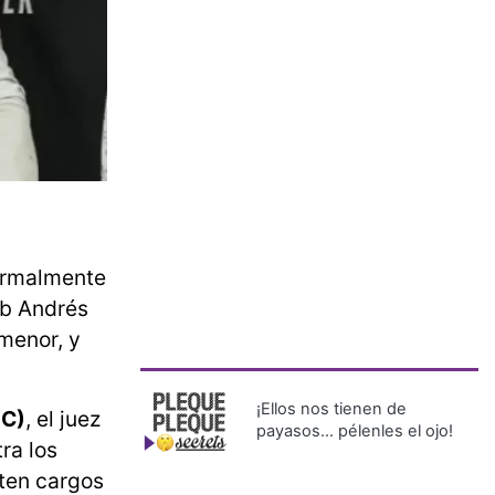
formalmente
ub Andrés
menor, y
¡Ellos nos tienen de
JC)
, el juez
payasos… pélenles el ojo!
ra los
nten cargos