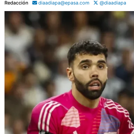
Redacción
diaadiapa@epasa.com
@diaadiapa