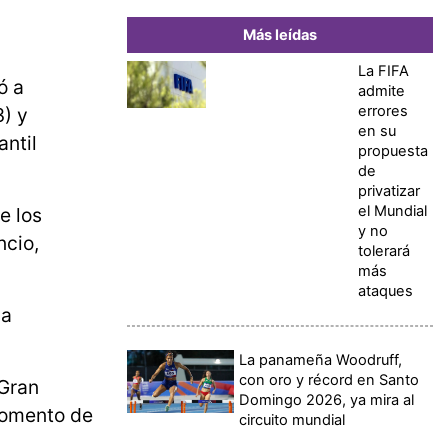
Más leídas
La FIFA
ó a
admite
errores
3) y
en su
antil
propuesta
de
privatizar
el Mundial
e los
y no
ncio,
tolerará
más
ataques
la
La panameña Woodruff,
con oro y récord en Santo
 Gran
Domingo 2026, ya mira al
 momento de
circuito mundial