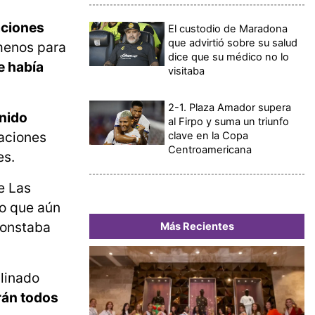
aciones
El custodio de Maradona
que advirtió sobre su salud
 menos para
dice que su médico no lo
 había
visitaba
2-1. Plaza Amador supera
enido
al Firpo y suma un triunfo
aciones
clave en la Copa
Centroamericana
es.
e Las
ro que aún
constaba
Más Recientes
linado
rán todos