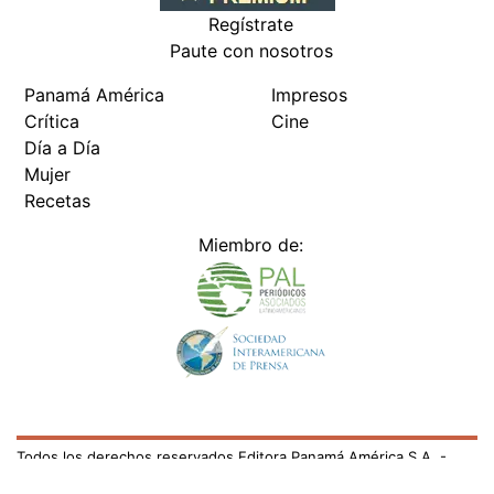
Regístrate
Paute con nosotros
Panamá América
Impresos
Crítica
Cine
Día a Día
Mujer
Recetas
Miembro de:
Todos los derechos reservados Editora Panamá América S.A. -
Ciudad de Panamá - Panamá 2026.
Prohibida su reproducción total o parcial, sin autorización escrita