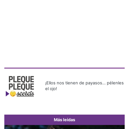
¡Ellos nos tienen de payasos… pélenles
el ojo!
Más leídas