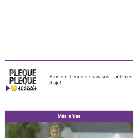
¡Ellos nos tienen de payasos… pélenles
el ojo!
Más leídas