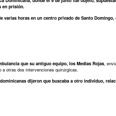
blica Dominicana, donde el 9 de junio fue objeto, supues
s en prisión.
 de varias horas en un centro privado de Santo Domingo,
, env
mbulancia que su antiguo equipo, los Medias Rojas
 a otras dos intervenciones quirúrgicas.
dominicanas dijeron que buscaba a otro individuo, relac