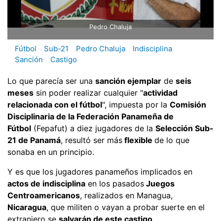
Pedro Chaluja
Fútbol
Sub-21
Pedro Chaluja
Indisciplina
Sanción
Castigo
Lo que parecía ser una
sanción ejemplar
de
seis
meses
sin poder realizar cualquier "
actividad
relacionada con el fútbol
", impuesta por la
Comisión
Disciplinaria de la Federación Panameña de
Fútbol
(Fepafut) a diez jugadores de la
Selección Sub-
21 de Panamá
, resultó ser más
flexible
de lo que
sonaba en un principio.
Y es que los jugadores panameños implicados en
actos de indisciplina
en los pasados
Juegos
Centroamericanos
, realizados en Managua,
Nicaragua
, que militen o vayan a probar suerte en el
extranjero se
salvarán de este castigo
.