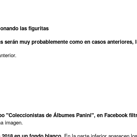
ionando las figuritas
as serán muy probablemente como en casos anteriores, los
nterior.
po "Coleccionistas de Álbumes Panini", en Facebook filtró
ma imagen.
. En la parte inferior aparecen l
 2018 en un fondo blanco