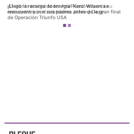
¡El olor lo arruinó todo! Ana Pérez recuerda su
encuentro con el mismísimo Johnny Depp
¡Ellos nos tienen de payasos… pélenles