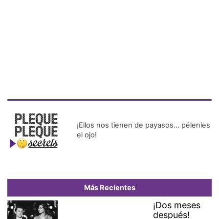
¡Ellos nos tienen de payasos… pélenles
el ojo!
Más Recientes
¡Dos meses
después!